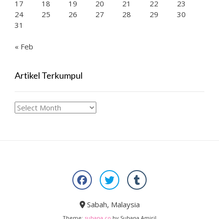
17
18
19
20
21
22
23
24
25
26
27
28
29
30
31
« Feb
Artikel Terkumpul
Artikel
Terkumpul
Sabah, Malaysia
Theme:
suhana.co
by Suhana Amiril