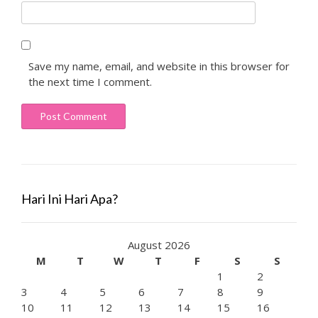
Save my name, email, and website in this browser for
the next time I comment.
Hari Ini Hari Apa?
August 2026
M
T
W
T
F
S
S
1
2
3
4
5
6
7
8
9
10
11
12
13
14
15
16