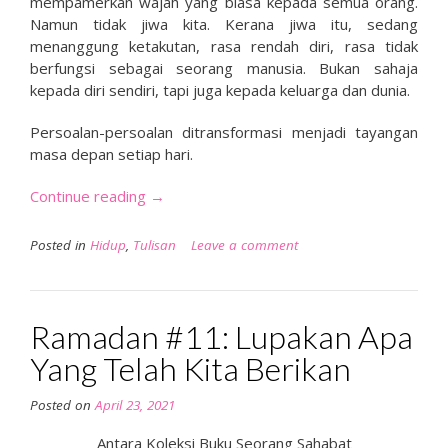
mempamerkan wajah yang biasa kepada semua orang.
Namun tidak jiwa kita. Kerana jiwa itu, sedang
menanggung ketakutan, rasa rendah diri, rasa tidak
berfungsi sebagai seorang manusia. Bukan sahaja
kepada diri sendiri, tapi juga kepada keluarga dan dunia.
Persoalan-persoalan ditransformasi menjadi tayangan
masa depan setiap hari.
“Ketika
Continue reading
→
Kita
Meragui
Posted in
Hidup
,
Tulisan
Leave a comment
Diri”
Ramadan #11: Lupakan Apa
Yang Telah Kita Berikan
Posted on
April 23, 2021
Antara Koleksi Buku Seorang Sahabat