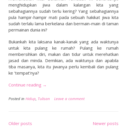
menghidupkan jiwa dalam kalangan kita yang
sebahagiannya sudah terlu kering? Yang sebahagiannya
pula hampir-hampir mati pada sebuah hakikat jiwa kita
sudah terlalu lama berkelana dan bermain-main di taman
permainan dunia ini?
Bukankah kita laksana kanak-kanak yang ada waktunya
untuk kita pulang ke rumah? Pulang ke rumah
membersihkan diri, makan dan tidur untuk merehatkan
jasad dan minda. Demikian, ada waktunya dan apabila
tiba masanya, kita itu jiwanya perlu kembali dan pulang
ke ‘tempat’nya?
“Ramadan
Continue reading
→
#1:
Hipokritkah
Posted in
Hidup
,
Tulisan
Leave a comment
Kita?”
Posts
Older posts
Newer posts