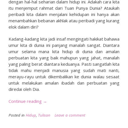
dengan hal-hal seharian dalam hidup ini. Adakah cara kita
itu menjemput rahmat dari Tuan Punya Dunia? Ataukah
peribadi kita dalam menjalani kehidupan ini hanya akan
menambahkan bebanan akhlak atau peribadi yang kurang
elok dalam diri?
Kadang-kadang kita jadi insaf mengingati hakikat bahawa
umur kita di dunia ini panjang manalah sangat. Diantara
umur selama mana kita hidup di dunia dan amalan
perbuatan kita yang baik mahupun yang jahat, manalah
yang paling berat diantara keduanya. Pasti sangatlah kita
tidak mahu menjadi manusia yang sudah mati nanti,
merayu-rayu untuk dikembalikan ke dunia walau sesaat
untuk melakukan amalan ibadah dan perbuatan yang
diredai oleh Dia.
“Ramadan
Continue reading
→
#11:
Lupakan
Posted in
Hidup
,
Tulisan
Leave a comment
Apa
Yang